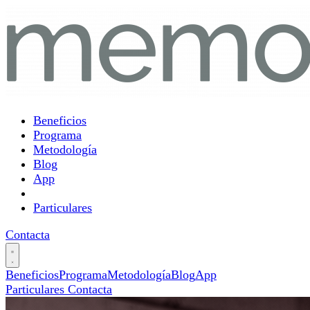
Beneficios
Programa
Metodología
Blog
App
Particulares
Contacta
Beneficios
Programa
Metodología
Blog
App
Particulares
Contacta